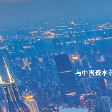
与中国资本